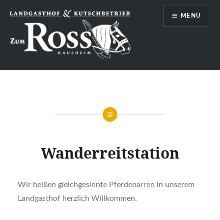
Direkt
MENÜ
zum
Inhalt
Landgasthof, Pension und
Kutschbetrieb "Zum Ross" Hausheim
Wanderreitstation
Wir heißen gleichgesinnte Pferdenarren in unserem
Landgasthof herzlich Willkommen.